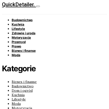
QuickDetailer.
Budownictwo
Kuchnia
Lifestyle
Zdrowie i uroda
Motoryzacja
Przemysł
Prawo
Biznes i finanse
Moda
Kategorie
Biznes i finanse
Budownictwo
Dom i ogród
Kuchnia
Lifestyle
Moda
Motoryzacja