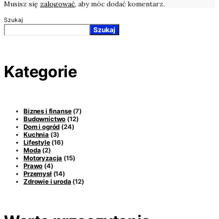
Musisz się
zalogować
, aby móc dodać komentarz.
Szukaj
Szukaj
Kategorie
Biznes i finanse
(7)
Budownictwo
(12)
Dom i ogród
(24)
Kuchnia
(3)
Lifestyle
(16)
Moda
(2)
Motoryzacja
(15)
Prawo
(4)
Przemysł
(14)
Zdrowie i uroda
(12)