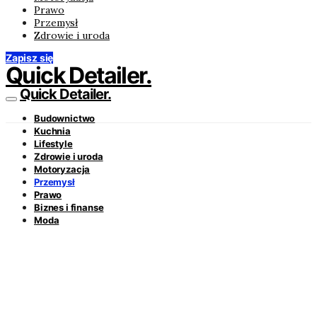
Prawo
Przemysł
Zdrowie i uroda
Zapisz się
Quick Detailer.
Quick Detailer.
Budownictwo
Kuchnia
Lifestyle
Zdrowie i uroda
Motoryzacja
Przemysł
Prawo
Biznes i finanse
Moda