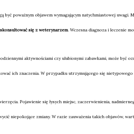
l, mogą być poważnym objawem wymagającym natychmiastowej uwagi
 skonsultować się z weterynarzem
. Wczesna diagnoza i leczenie mo
 codziennymi aktywnościami czy ulubionymi zabawkami, może być o
lizować ich znaczenia. W przypadku utrzymującego się nietypowego
erzęcia. Pojawienie się łysych miejsc, zaczerwienienia, nadmier
wycić niepokojące zmiany. W razie zauważenia takich objawów, war