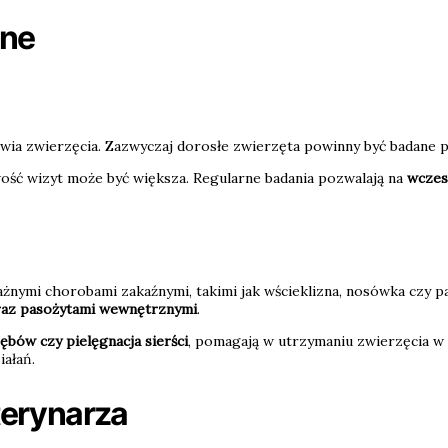
zne
ia zwierzęcia. Zazwyczaj dorosłe zwierzęta powinny być badane prz
ość wizyt może być większa. Regularne badania pozwalają na
wczes
nymi chorobami zakaźnymi, takimi jak wścieklizna, nosówka czy 
oraz pasożytami wewnętrznymi
.
ębów czy pielęgnacja sierści
, pomagają w utrzymaniu zwierzęcia w 
ałań.
terynarza