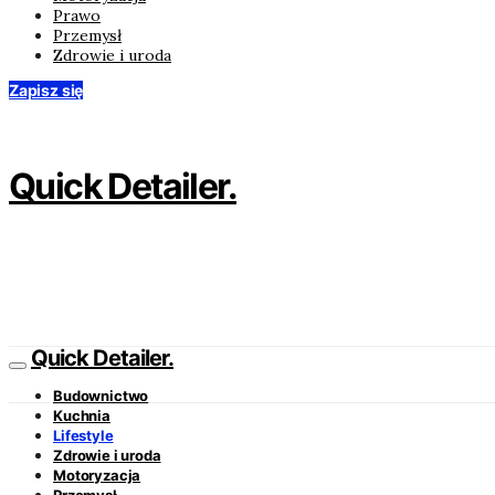
Prawo
Przemysł
Zdrowie i uroda
Zapisz się
Quick Detailer.
Quick Detailer.
Budownictwo
Kuchnia
Lifestyle
Zdrowie i uroda
Motoryzacja