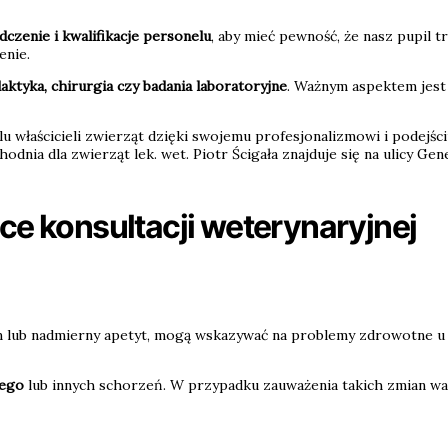
dczenie i kwalifikacje personelu
, aby mieć pewność, że nasz pupil t
enie.
laktyka, chirurgia czy badania laboratoryjne
. Ważnym aspektem jest 
elu właścicieli zwierząt dzięki swojemu profesjonalizmowi i podejś
dnia dla zwierząt lek. wet. Piotr Ścigała znajduje się na ulicy Gene
e konsultacji weterynaryjnej
em lub nadmierny apetyt, mogą wskazywać na problemy zdrowotne u z
nego
lub innych schorzeń. W przypadku zauważenia takich zmian wart