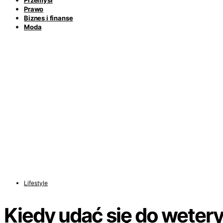
Przemysł
Prawo
Biznes i finanse
Moda
Lifestyle
Kiedy udać się do weter