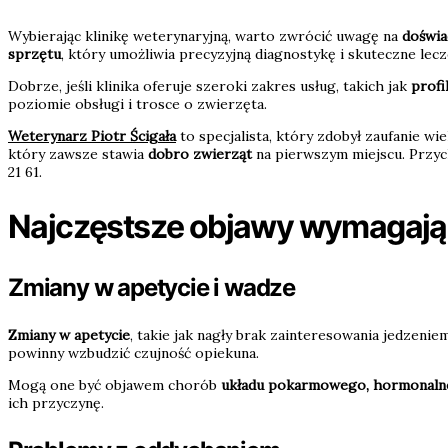
Wybierając klinikę weterynaryjną, warto zwrócić uwagę na
doświa
sprzętu
, który umożliwia precyzyjną diagnostykę i skuteczne lecz
Dobrze, jeśli klinika oferuje szeroki zakres usług, takich jak
profi
poziomie obsługi i trosce o zwierzęta.
Weterynarz Piotr Ścigała
to specjalista, który zdobył zaufanie wi
który zawsze stawia
dobro zwierząt
na pierwszym miejscu. Przycho
21 61.
Najczęstsze objawy wymagając
Zmiany w apetycie i wadze
Zmiany w apetycie
, takie jak nagły brak zainteresowania jedzeni
powinny wzbudzić czujność opiekuna.
Mogą one być objawem chorób
układu pokarmowego, hormonal
ich przyczynę.