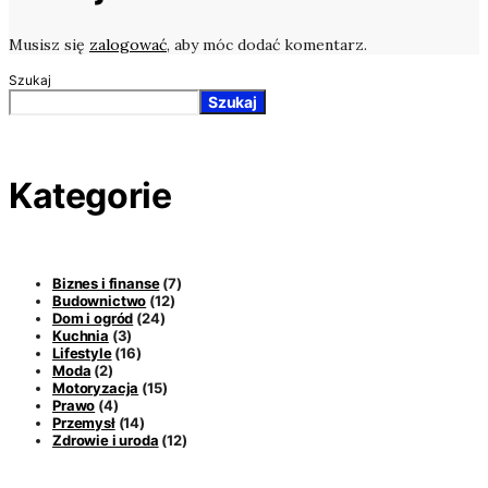
Musisz się
zalogować
, aby móc dodać komentarz.
Szukaj
Szukaj
Kategorie
Biznes i finanse
(7)
Budownictwo
(12)
Dom i ogród
(24)
Kuchnia
(3)
Lifestyle
(16)
Moda
(2)
Motoryzacja
(15)
Prawo
(4)
Przemysł
(14)
Zdrowie i uroda
(12)