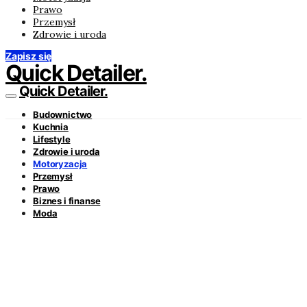
Prawo
Przemysł
Zdrowie i uroda
Zapisz się
Quick Detailer.
Quick Detailer.
Budownictwo
Kuchnia
Lifestyle
Zdrowie i uroda
Motoryzacja
Przemysł
Prawo
Biznes i finanse
Moda