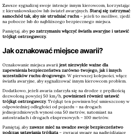
Zawsze sygnalizuj swoje intencje innym kierowcom, korzystając
z kierunkowskazów lub świateł awaryjnych.
Staraj się zatrzymać
samochód tak, aby nie utrudniać ruchu
– jeżeli to możliwe, zjedź
na pobocze lub do najbliższego bezpiecznego miejsca.
Pamiętaj, aby
po zatrzymaniu włączyć światła awaryjne i ustawić
trójkąt ostrzegawczy.
Jak oznakować miejsce awarii?
Oznakowanie miejsca awarii
jest niezwykle ważne dla
zapewnienia bezpieczeństwa zarówno twojego, jak i innych
uczestników ruchu drogowego
. W pierwszej kolejności, włącz
światła awaryjne, aby sygnalizować innym kierowcom problem.
Dodatkowo, jeżeli awaria zdarzyła się na drodze z prędkością
dozwoloną powyżej 50 km/h,
powinieneś również ustawić
trójkąt ostrzegawczy
. Trójkąt ten powinien być umieszczony w
odpowiedniej odległości od pojazdu – na drogach
jednojezdniowych wynosi ona 50 metrów, natomiast na
autostradach i drogach ekspresowych – 100 metrów.
Pamiętaj, aby
zawsze mieć na uwadze swoje bezpieczeństwo
podczas ustawiania trójkąta
– zwracaj uwagę na nadjeżdżające