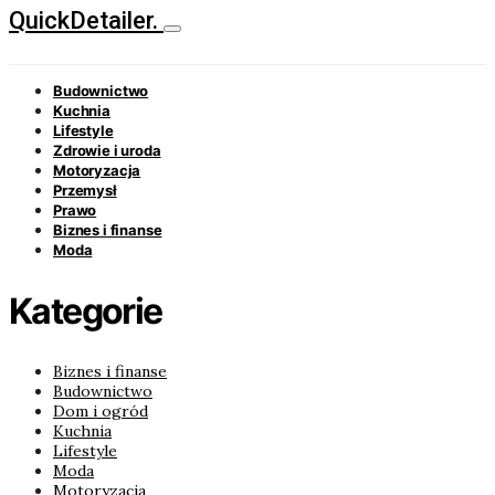
QuickDetailer.
Budownictwo
Kuchnia
Lifestyle
Zdrowie i uroda
Motoryzacja
Przemysł
Prawo
Biznes i finanse
Moda
Kategorie
Biznes i finanse
Budownictwo
Dom i ogród
Kuchnia
Lifestyle
Moda
Motoryzacja