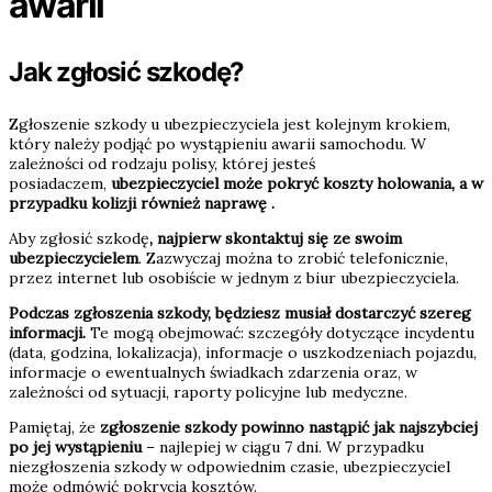
awarii
Jak zgłosić szkodę?
Zgłoszenie szkody u ubezpieczyciela jest kolejnym krokiem,
który należy podjąć po wystąpieniu awarii samochodu. W
zależności od rodzaju polisy, której jesteś
posiadaczem,
ubezpieczyciel może pokryć koszty holowania, a w
przypadku kolizji również naprawę .
Aby zgłosić szkodę
, najpierw skontaktuj się ze swoim
ubezpieczycielem
. Zazwyczaj można to zrobić telefonicznie,
przez internet lub osobiście w jednym z biur ubezpieczyciela.
Podczas zgłoszenia szkody, będziesz musiał dostarczyć szereg
informacji.
Te mogą obejmować: szczegóły dotyczące incydentu
(data, godzina, lokalizacja), informacje o uszkodzeniach pojazdu,
informacje o ewentualnych świadkach zdarzenia oraz, w
zależności od sytuacji, raporty policyjne lub medyczne.
Pamiętaj, że
zgłoszenie szkody powinno nastąpić jak najszybciej
po jej wystąpieniu
– najlepiej w ciągu 7 dni. W przypadku
niezgłoszenia szkody w odpowiednim czasie, ubezpieczyciel
może odmówić pokrycia kosztów.